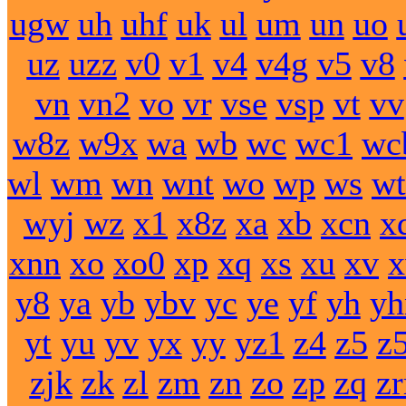
ugw
uh
uhf
uk
ul
um
un
uo
uz
uzz
v0
v1
v4
v4g
v5
v8
vn
vn2
vo
vr
vse
vsp
vt
vv
w8z
w9x
wa
wb
wc
wc1
wc
wl
wm
wn
wnt
wo
wp
ws
wt
wyj
wz
x1
x8z
xa
xb
xcn
x
xnn
xo
xo0
xp
xq
xs
xu
xv
y8
ya
yb
ybv
yc
ye
yf
yh
yh
yt
yu
yv
yx
yy
yz1
z4
z5
z
zjk
zk
zl
zm
zn
zo
zp
zq
z