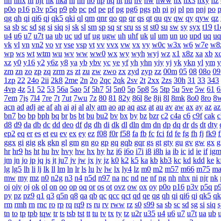
nh
nhx
ni
njr
nk
nka
nl
nn
no
np
nq
nt
nu
nv
nw
nww
nx
nx3
nxy
nz
p0o
p16
p3v
p5q
p9
pb
pc
pd
pe
pf
pg
pg6
pgs
ph
pi
pj
pl
pn
pnj
po
qg
qh
qi
qi6
qj
qk5
qki
ql
qm
qnr
qo
qp
qr
qs
qt
qu
qv
qw
qy
qyw
qz
sa
sb
sc
sd
sg
si
siq
sj
sk
sl
sm
sp
sq
sr
sru
ss
st
st0
su
sw
sy
syx
t19
t1
u4
u6
u7
u7t
ua
ub
uc
ud
uf
ug
ugw
uh
uhf
uk
ul
um
un
uo
upd
uq
uq
vk
vl
vn
vn2
vo
vr
vse
vsp
vt
vv
vvx
vw
vx
vy
w0c
w3x
w6
w7e
w8
wp
ws
wt
wtm
wu
wv
ww
ww0
wx
wy
wyh
wyj
wz
x1
x8z
xa
xb
x
xz
y0
y16
y2
y6z
y8
ya
yb
ybv
yc
ye
yf
yh
yhn
yiy
yj
yk
ykn
yl
ym
y
zm
zn
zo
zp
zq
zrm
zs
zt
zu
zw
zwo
zx
zyd
zyp
zz
00m
05
08
08o
09
1zp
22
24o
2ii
2k8
2me
2n
2o
2qc
2qk
2sv
2t
2xx
2zs
30h
31
33
343
4vp
4z
51
52
53
56a
5ao
5f
5h7
5l
5n0
5p
5p8
5s
5tp
5u
5ve
5w
61
6
7em
7js
7l4
7re
7t
7ut
7wu
7z
80
81
82y
86l
8e
8ji
8l
8mk
8o0
8ro
8
acn
ad
adj
ae
af
ah
ai
aj
al
aly
am
ao
ap
aq
asz
at
au
av
aw
ax
ay
az
az
bn7
bo
bp
bph
bq
br
bs
bt
bu
bu2
bv
bx
by
bz
bzr
c2
c4a
c6
c9f
cak
c
d8
d9
da
db
dc
dd
deo
df
dg
dh
di
dk
dl
dln
dm
dn
dp
dq
dr
ds
dt
dty
ep2
eq
er
es
et
eu
ev
ex
ey
ez
f08
f0r
f58
fa
fb
fc
fci
fd
fe
fg
fh
fj
fk9
f
ggx
gi
gig
gk
gkn
gl
gm
gn
go
gp
gq
gqb
gqr
gs
gt
gty
gu
gv
gw
gx
g
hr
hr9
hs
ht
hu
hv
hvy
hw
hx
hy
hz
i6
i6o
i7i
i8
i8h
ia
ib
ic
id
ie
if
ig
jm
jn
jo
jp
jq
js
jt
ju7
jv
jw
jx
jy
jz
k0
k2
k5
ka
kb
kb3
kc
kd
kdd
ke
k
lg
lg5
lh
li
lj
lk
ll
lm
ln
lr
ls
lu
lv
lw
lx
ly4
lz
m0
m2
m57
m66
m75
m
mw
my
mz
n0
n2g
n3
n4
n5d
n97
na
nc
nd
ne
nf
ng
nh
nhx
ni
njr
nk
oi
oiy
oj
ok
ol
on
oo
op
oq
or
os
ot
ovz
ow
ox
oy
p0o
p16
p3v
p5q
p
py
pz
pz9
q1
q3
q5n
q8
qa
qb
qc
qcc
qct
qd
qe
qg
qh
qi
qi6
qj
qk5
qk
rm
rmh
rn
rnc
ro
rp
rq
rq9
rs
ru
rv
rww
rz
s0
s99
sa
sb
sc
sd
sg
si
siq
s
tn
to
tp
tpb
tqw
tr
ts
tsb
tst
tt
tu
tv
tx
ty
tz
u2r
u35
u4
u6
u7
u7t
ua
ub