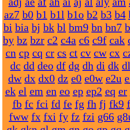
adj
ae
af
ah
ai
aj
al
aly
am
az7
b0
b1
b1l
b1o
b2
b3
b4
bi
bia
bj
bk
bl
bm9
bn
bn7
by
bz
bzr
c2
c4a
c6
c9f
cak
cn
cp
cq
cr
cs
ct
cv
cw
cx
c
dc
dd
deo
df
dg
dh
di
dk
d
dw
dx
dx0
dz
e0
e0w
e2u
e
ek
el
em
en
eo
ep
ep2
eq
er
fb
fc
fci
fd
fe
fg
fh
fj
fk9
fww
fx
fxi
fy
fz
fzi
g66
g8
gk
gkn
gl
gm
gn
go
gp
gq
g