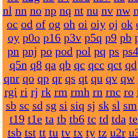
nl
nn
no
np
nq
nt
nu
nv
nw
oc
od
of
og
oh
oi
oiy
oj
ok
oy
p0o
p16
p3v
p5q
p9
pb
pn
pnj
po
pod
pol
pq
ps
ps
q5n
q8
qa
qb
qc
qcc
qct
qd
qnr
qo
qp
qr
qs
qt
qu
qv
qw
rgi
ri
rj
rk
rm
rmh
rn
rnc
ro
sb
sc
sd
sg
si
siq
sj
sk
sl
sm
t19
t1e
ta
tb
tb6
tc
td
tda
te
tsb
tst
tt
tu
tv
tx
ty
tz
u2r
u