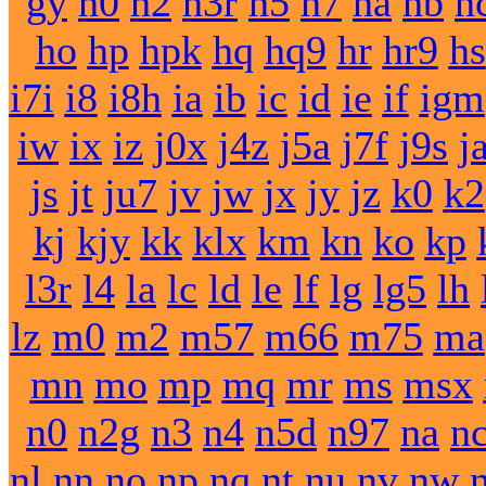
gy
h0
h2
h3r
h5
h7
ha
hb
h
ho
hp
hpk
hq
hq9
hr
hr9
hs
i7i
i8
i8h
ia
ib
ic
id
ie
if
igm
iw
ix
iz
j0x
j4z
j5a
j7f
j9s
j
js
jt
ju7
jv
jw
jx
jy
jz
k0
k2
kj
kjy
kk
klx
km
kn
ko
kp
l3r
l4
la
lc
ld
le
lf
lg
lg5
lh
lz
m0
m2
m57
m66
m75
ma
mn
mo
mp
mq
mr
ms
msx
n0
n2g
n3
n4
n5d
n97
na
n
nl
nn
no
np
nq
nt
nu
nv
nw