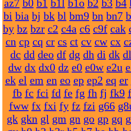
az7
b0
b1
b1l
b1o
b2
b3
b4
bi
bia
bj
bk
bl
bm9
bn
bn7
by
bz
bzr
c2
c4a
c6
c9f
cak
cn
cp
cq
cr
cs
ct
cv
cw
cx
c
dc
dd
deo
df
dg
dh
di
dk
d
dw
dx
dx0
dz
e0
e0w
e2u
e
ek
el
em
en
eo
ep
ep2
eq
er
fb
fc
fci
fd
fe
fg
fh
fj
fk9
fww
fx
fxi
fy
fz
fzi
g66
g8
gk
gkn
gl
gm
gn
go
gp
gq
g