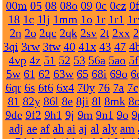
00m
05
08
08o
09
0c
0cz
0
18
1c
1lj
1mm
1o
1r
1r1
1
2n
2o
2qc
2qk
2sv
2t
2xx
2
3qi
3rw
3tw
40
41x
43
47
4
4vp
4z
51
52
53
56a
5ao
5f
5w
61
62
63w
65
68i
69o
6
6qr
6s
6t6
6x4
70y
76
7a
7c
81
82y
86l
8e
8ji
8l
8mk
8
9de
9f2
9h1
9j
9m
9n1
9o
9
adj
ae
af
ah
ai
aj
al
aly
am