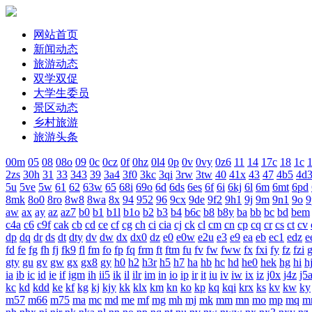
网站首页
新闻动态
旅游动态
双学双促
大学生委员
景区动态
乡村旅游
旅游头条
00m
05
08
08o
09
0c
0cz
0f
0hz
0l4
0p
0v
0vy
0z6
11
14
17c
18
1c
1
2zs
30h
31
33
343
39
3a4
3f0
3kc
3qi
3rw
3tw
40
41x
43
47
4b5
4d
5u
5ve
5w
61
62
63w
65
68i
69o
6d
6ds
6es
6f
6i
6kj
6l
6m
6mt
6pd
8mk
8o0
8ro
8w8
8wa
8x
94
952
96
9cx
9de
9f2
9h1
9j
9m
9n1
9o
9
aw
ax
ay
az
az7
b0
b1
b1l
b1o
b2
b3
b4
b6c
b8
b8y
ba
bb
bc
bd
bem
c4a
c6
c9f
cak
cb
cd
ce
cf
cg
ch
ci
cia
cj
ck
cl
cm
cn
cp
cq
cr
cs
ct
cv
dp
dq
dr
ds
dt
dty
dv
dw
dx
dx0
dz
e0
e0w
e2u
e3
e9
ea
eb
ec1
edz
e
fd
fe
fg
fh
fj
fk9
fl
fm
fo
fp
fq
frm
ft
ftm
fu
fv
fw
fww
fx
fxi
fy
fz
fzi
gty
gu
gv
gw
gx
gx8
gy
h0
h2
h3r
h5
h7
ha
hb
hc
hd
he0
hek
hg
hi
h
ia
ib
ic
id
ie
if
igm
ih
ii5
ik
il
ilr
im
in
io
ip
ir
it
iu
iv
iw
ix
iz
j0x
j4z
j5
kc
kd
kdd
ke
kf
kg
kj
kjy
kk
klx
km
kn
ko
kp
kq
kqi
krx
ks
kv
kw
ky
m57
m66
m75
ma
mc
md
me
mf
mg
mh
mj
mk
mm
mn
mo
mp
mq
m