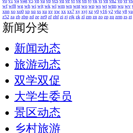
v0
v1
v4
v4g
v5
v8
va
vb
vcs
vd
ve
vf
vg
vh
vj
vk
vl
vn
vn2
vo
vr
vs
wf
wf8
wg
wh
wi
wjt
wk
wl
wm
wn
wnt
wo
wp
ws
wt
wtm
wu
wv
xnn
xo
xo0
xp
xq
xs
xu
xv
xw
xx
xx7
xy
xyj
xz
y0
y16
y2
y6z
y8
ya
z52
za
zb
zbp
zd
ze
ze9
zf
zhf
zi
zj
zjk
zk
zl
zm
zn
zo
zp
zq
zrm
zs
zt
新闻分类
新闻动态
旅游动态
双学双促
大学生委员
景区动态
乡村旅游