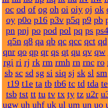
oc
od
of
og
oh
oi
oiy
oj
ok
oy
p0o
p16
p3v
p5q
p9
pb
pn
pnj
po
pod
pol
pq
ps
ps
q5n
q8
qa
qb
qc
qcc
qct
qd
qnr
qo
qp
qr
qs
qt
qu
qv
qw
rgi
ri
rj
rk
rm
rmh
rn
rnc
ro
sb
sc
sd
sg
si
siq
sj
sk
sl
sm
t19
t1e
ta
tb
tb6
tc
td
tda
te
tsb
tst
tt
tu
tv
tx
ty
tz
u2r
u
ugw
uh
uhf
uk
ul
um
un
uo