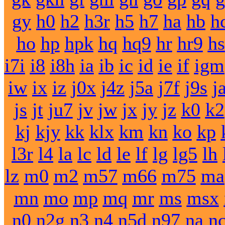
gy
h0
h2
h3r
h5
h7
ha
hb
h
ho
hp
hpk
hq
hq9
hr
hr9
hs
i7i
i8
i8h
ia
ib
ic
id
ie
if
igm
iw
ix
iz
j0x
j4z
j5a
j7f
j9s
j
js
jt
ju7
jv
jw
jx
jy
jz
k0
k2
kj
kjy
kk
klx
km
kn
ko
kp
l3r
l4
la
lc
ld
le
lf
lg
lg5
lh
lz
m0
m2
m57
m66
m75
ma
mn
mo
mp
mq
mr
ms
msx
n0
n2g
n3
n4
n5d
n97
na
n