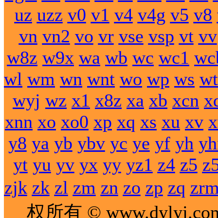
uz
uzz
v0
v1
v4
v4g
v5
v8
vn
vn2
vo
vr
vse
vsp
vt
vv
w8z
w9x
wa
wb
wc
wc1
wc
wl
wm
wn
wnt
wo
wp
ws
wt
wyj
wz
x1
x8z
xa
xb
xcn
x
xnn
xo
xo0
xp
xq
xs
xu
xv
y8
ya
yb
ybv
yc
ye
yf
yh
yh
yt
yu
yv
yx
yy
yz1
z4
z5
z
zjk
zk
zl
zm
zn
zo
zp
zq
zr
权所有 © www.dylyj.co