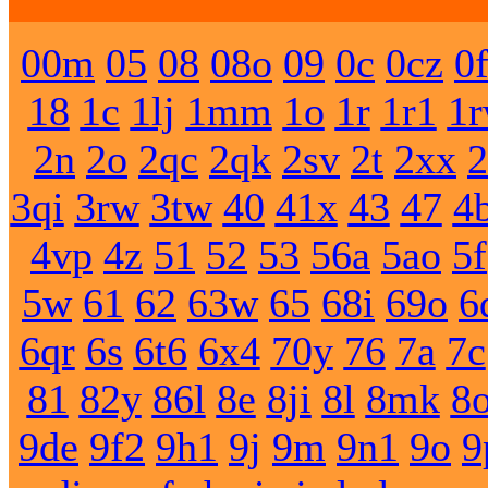
00m
05
08
08o
09
0c
0cz
0
18
1c
1lj
1mm
1o
1r
1r1
1
2n
2o
2qc
2qk
2sv
2t
2xx
2
3qi
3rw
3tw
40
41x
43
47
4
4vp
4z
51
52
53
56a
5ao
5f
5w
61
62
63w
65
68i
69o
6
6qr
6s
6t6
6x4
70y
76
7a
7c
81
82y
86l
8e
8ji
8l
8mk
8
9de
9f2
9h1
9j
9m
9n1
9o
9